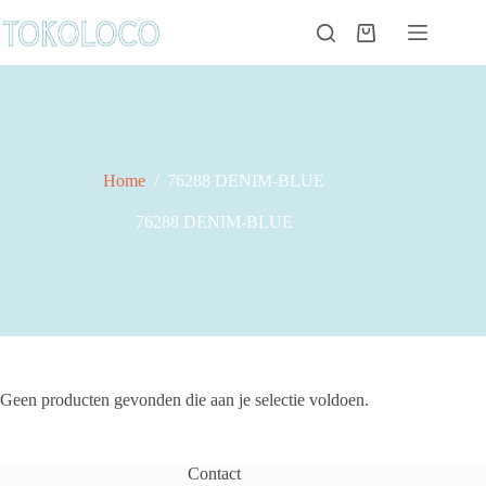
Ga
naar
Winkelwagen
de
inhoud
Home
/
76288 DENIM-BLUE
76288 DENIM-BLUE
Geen producten gevonden die aan je selectie voldoen.
Contact