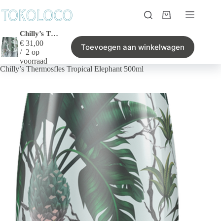
Ga
naar
Winkelwagen
de
inhoud
Chilly’s Thermosfles Tropical Elephant 500ml
€
31,00
Toevoegen aan winkelwagen
2 op
Home
/
Geen categorie
/
voorraad
Chilly’s Thermosfles Tropical Elephant 500ml