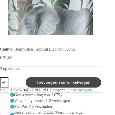
Chilly’s Thermosfles Tropical Elephant 500ml
€
31,00
2 op voorraad
Chilly's
Toevoegen aan winkelwagen
Thermosfles
Tropical
SKU:
10825196ELEPHANT
Categorie:
Geen categorie
Elephant
Gratis verzending vanaf €75,-
500ml
Verzending binnen 1-2 werkdagen
aantal
Met PostNL verzonden
Betaal veilig met iDEAL/Wero in uw eigen