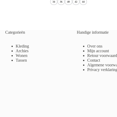
34
36
40
42
44
elijke
Categorieën
Handige informatie
Kleding
Over ons
Archies
Mijn account
Wonen
Retour voorwaar
Tassen
Contact
Algemene voorwa
Privacy verklarin