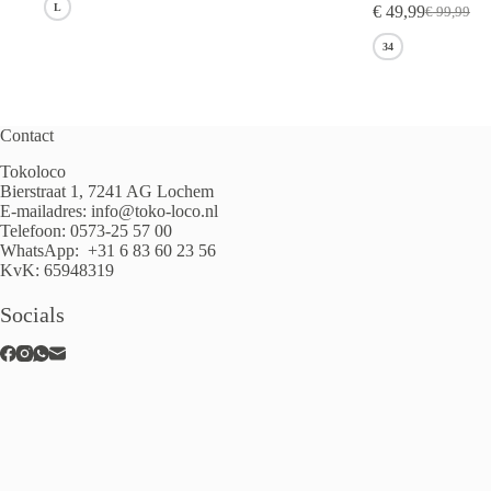
L
€
49,99
€
99,99
Oorspronk
Huidige
prijs
prijs
34
was:
is:
€ 99,99.
€ 49,99.
Contact
Tokoloco
Bierstraat 1, 7241 AG Lochem
E-mailadres:
info@toko-loco.nl
Telefoon:
0573-25 57 00
WhatsApp:
+31 6 83 60 23 56
KvK: 65948319
Socials