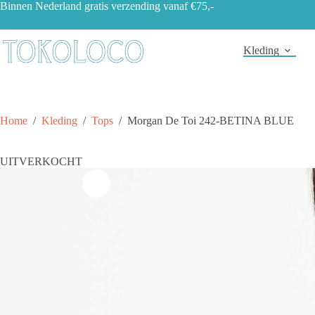
Ga
Binnen Nederland gratis verzending vanaf €75,-
naar
de
inhoud
Kleding
Home
/
Kleding
/
Tops
/
Morgan De Toi 242-BETINA BLUE
UITVERKOCHT