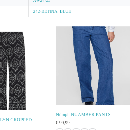
AW24/25
242-BETINA_BLUE
Nümph NUAMBER PANTS
ELYN CROPPED
€
99,99