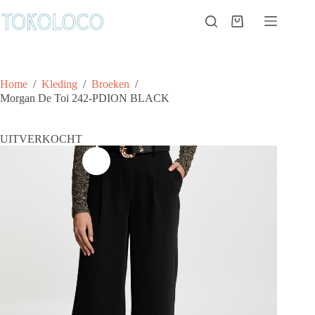
Ga
naar
Winkelwagen
de
inhoud
Home
/
Kleding
/
Broeken
/
Morgan De Toi 242-PDION BLACK
UITVERKOCHT