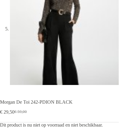
Morgan De Toi 242-PDION BLACK
€
29,50
€
59,00
Oorspronkelijke
Huidige
prijs
prijs
Dit product is nu niet op voorraad en niet beschikbaar.
was:
is:
€ 59,00.
€ 29,50.