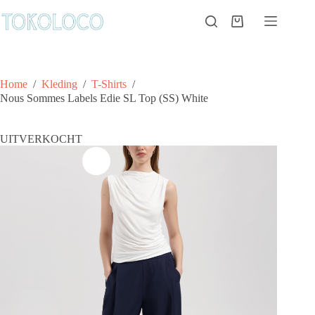
Ga
naar
Winkelwagen
de
inhoud
Home
/
Kleding
/
T-Shirts
/
Nous Sommes Labels Edie SL Top (SS) White
UITVERKOCHT