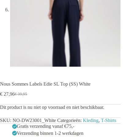
Nous Sommes Labels Edie SL Top (SS) White
€
27,96
€
39,95
Oorspronkelijke
Huidige
prijs
prijs
Dit product is nu niet op voorraad en niet beschikbaar.
was:
is:
€ 39,95.
€ 27,96.
SKU:
NO-DW23001_White
Categorieën:
Kleding
,
T-Shirts
Gratis verzending vanaf €75,-
Verzending binnen 1-2 werkdagen