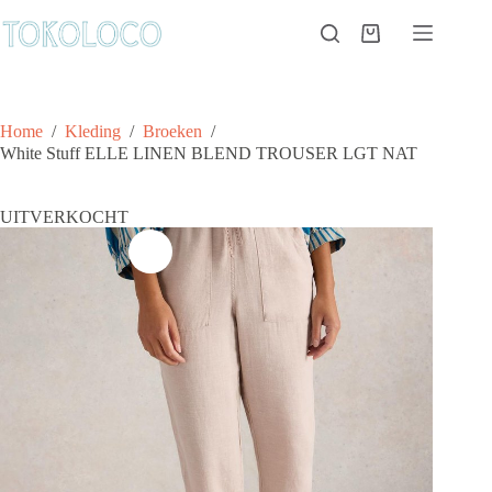
Ga
naar
Winkelwagen
de
inhoud
Home
/
Kleding
/
Broeken
/
White Stuff ELLE LINEN BLEND TROUSER LGT NAT
UITVERKOCHT