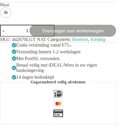
Maat
36
White
Toevoegen aan winkelwagen
Stuff
ELLE
SKU:
442670LGT NAT
Categorieën:
Broeken
,
Kleding
LINEN
Gratis verzending vanaf €75,-
BLEND
Verzending binnen 1-2 werkdagen
TROUSER
LGT
Met PostNL verzonden
NAT
Betaal veilig met iDEAL/Wero in uw eigen
aantal
bankomgeving
14 dagen bedenktijd
Gegarandeerd veilig afrekenen