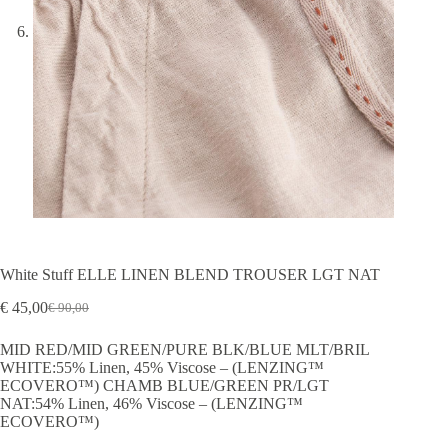
White Stuff ELLE LINEN BLEND TROUSER LGT NAT
€
45,00
€
90,00
Oorspronkelijke
Huidige
prijs
prijs
MID RED/MID GREEN/PURE BLK/BLUE MLT/BRIL
was:
is:
WHITE:55% Linen, 45% Viscose – (LENZING™
€ 90,00.
€ 45,00.
ECOVERO™) CHAMB BLUE/GREEN PR/LGT
NAT:54% Linen, 46% Viscose – (LENZING™
ECOVERO™)