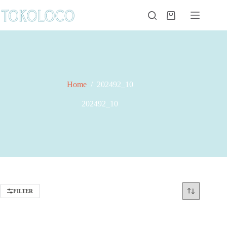
Ga
naar
Winkelwagen
de
inhoud
Home
/
202492_10
202492_10
FILTER