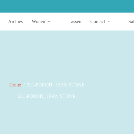
Archies
Wonen
Tassen
Contact
Sa
Home
/
221-PDROIT_JEAN STONE
221-PDROIT_JEAN STONE