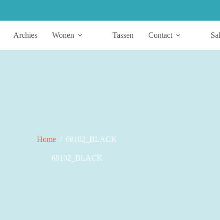
Archies
Wonen
Tassen
Contact
Sa
Home
/
68102_BLACK
68102_BLACK