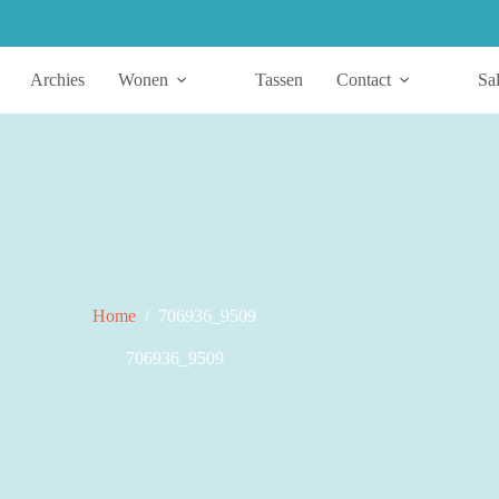
Archies
Wonen
Tassen
Contact
Sa
Home
/
706936_9509
706936_9509