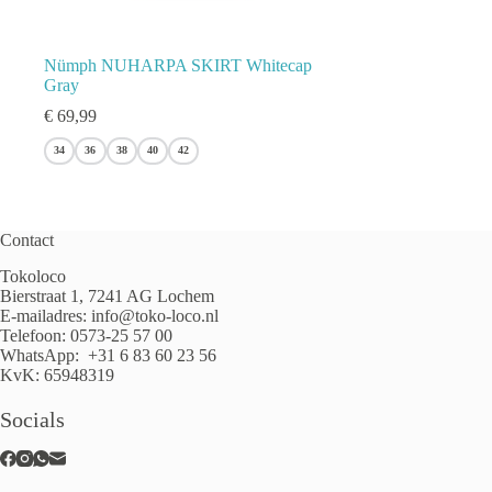
Nümph NUHARPA SKIRT Whitecap
Gray
€
69,99
34
36
38
40
42
Contact
Tokoloco
Bierstraat 1, 7241 AG Lochem
E-mailadres:
info@toko-loco.nl
Telefoon:
0573-25 57 00
WhatsApp:
+31 6 83 60 23 56
KvK: 65948319
Socials