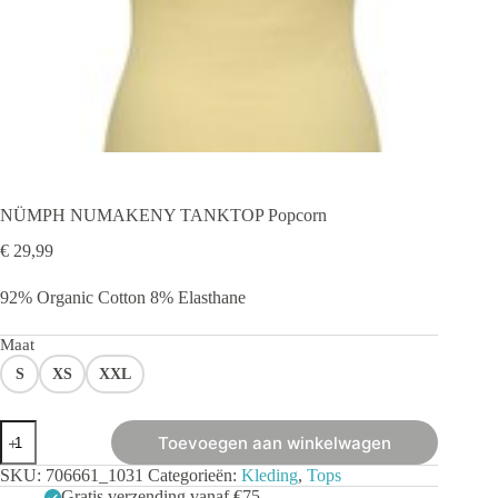
NÜMPH NUMAKENY TANKTOP Popcorn
€
29,99
92% Organic Cotton 8% Elasthane
Maat
S
XS
XXL
NÜMPH
Toevoegen aan winkelwagen
NUMAKENY
TANKTOP
SKU:
706661_1031
Categorieën:
Kleding
,
Tops
Popcorn
Gratis verzending vanaf €75,-