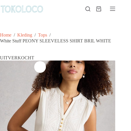
Ga
naar
Winkelwagen
de
inhoud
Home
/
Kleding
/
Tops
/
White Stuff PEONY SLEEVELESS SHIRT BRIL WHITE
UITVERKOCHT